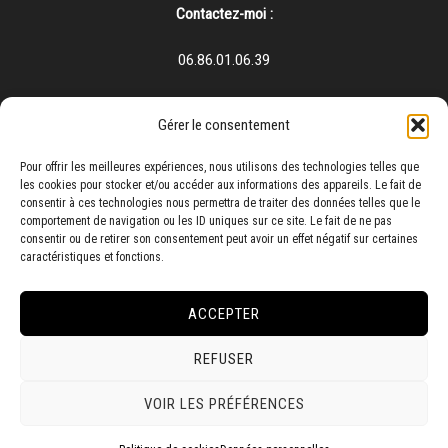
Contactez-moi :
06.86.01.06.39
31 Chemin de la Porquerie, 59138 Pont-sur-Sambre
Gérer le consentement
Pour offrir les meilleures expériences, nous utilisons des technologies telles que
les cookies pour stocker et/ou accéder aux informations des appareils. Le fait de
consentir à ces technologies nous permettra de traiter des données telles que le
comportement de navigation ou les ID uniques sur ce site. Le fait de ne pas
consentir ou de retirer son consentement peut avoir un effet négatif sur certaines
caractéristiques et fonctions.
Mentions légales
Données personnelles
ACCEPTER
Politique de cookies (UE)
REFUSER
Copyright © 2026 - Ludo RIUS - Créé et conseillé par
KARL-Concept
VOIR LES PRÉFÉRENCES