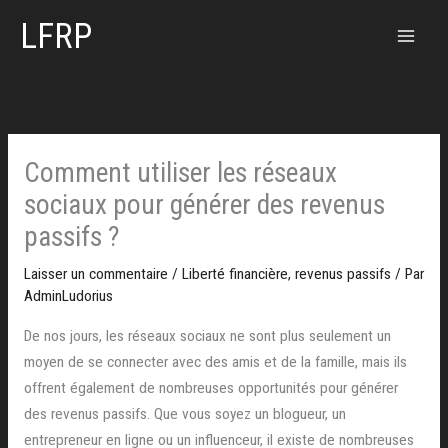
Aller
LFRP
au
contenu
Comment utiliser les réseaux
sociaux pour générer des revenus
passifs ?
Laisser un commentaire
/
Liberté financière
,
revenus passifs
/ Par
AdminLudorius
De nos jours, les réseaux sociaux ne sont plus seulement un
moyen de se connecter avec des amis et de la famille, mais ils
offrent également de nombreuses opportunités pour générer
des revenus passifs. Que vous soyez un blogueur, un
entrepreneur en ligne ou un influenceur, il existe de nombreuses