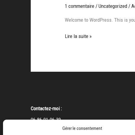
world!
1 commentaire
/
Uncategorized
/
A
Welcome to WordPress. This is your f
Lire la suite »
Contactez-moi :
06.86.01.06.39
Gérer le consentement
31 Chemin de la Porquerie, 59138 Pont-sur-Sambre